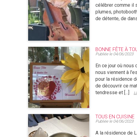
célébrer comme il s
plumes, photobooth
de détente, de dans
BONNE FÊTE À TO
Publiée le
04/06/2023
En ce jour où nous 
nous viennent à l'es
pour la résidence d
de découvrir ce mat
tendresse et [...]
Li
TOUS EN CUISINE
Publiée le
04/06/2023
A la résidence de 