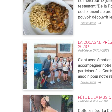
Le mercredi 12 juil
restaurant "De la P
souhaitaient se pro
pouvoir découvrir le
Lire la suite
LA COCAGNE PRÉS
2023 !
Publiée le
07/07/2023
C'est avec émotion 
accompagner notre 
participer à la Co
anodin pour notre ré
Lire la suite
FÊTE DE LA MUSIQ
Publiée le
26/06/2023
Cette année, La Co