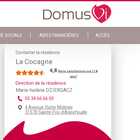
IE SOCIALE
AIDES FINANCIÈRES
ACCÈS
Contacter la résidence
La Cocagne
4,8
Note satisfaction sur 118
avis*
Direction de la résidence:
Marie-helène DZIERGACZ
05 34 66 66 00
4 Avenue Victor Molinier
31570 Sainte-Foy-d'Aigrefeuille