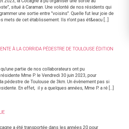
let 2023, la Cocagne a pu organiser une sortie au
oste", situé à Caraman. Une volonté de nos résidents qui
grammer une sortie entre "voisins". Quelle fut leur joie de
s mets de cet établissement. Ils n'ont pas ét&eacu [...]
ENTE À LA CORRIDA PÉDESTRE DE TOULOUSE ÉDITION
qu'une partie de nos collaborateurs ont pu
résidente Mme P. le Vendredi 30 juin 2023, pour
rrida pédestre de Toulouse de 3km. Un évènement pas si
sidente. En effet, il y a quelques années, Mme P. a ré [...]
UE
cagne a été transportée dans les années 20 pour