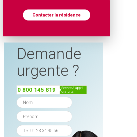
Contacter la résidence
Demande
urgente ?
service & appel
0 800 145 819
gratuits