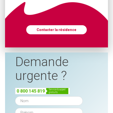
Contacter la résidence
Demande
urgente ?
service & appel
0 800 145 819
gratuits